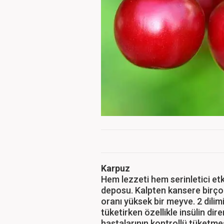
Karpuz
Hem lezzeti hem serinletici etk
deposu. Kalpten kansere birçok
oranı yüksek bir meyve. 2 dilim
tüketirken özellikle insülin dir
hastalarının kontrollü tüketmes