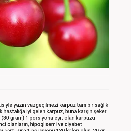
isiyle yazın vazgeçilmezi karpuz tam bir sağlık
 hastalığa iyi gelen karpuz, buna karşın şeker
i (80 gram) 1 porsiyona eşit olan karpuzu
enci olanların, hipoglisemi ve diyabet
i şart. Zira 1 porsiyonu 180 kalori olup, 20 gr