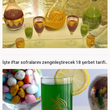
İşte iftar sofralarını zenginleştirecek 18 şerbet tarifi..